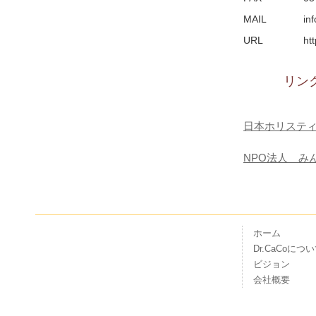
MAIL
in
URL
htt
リン
日本ホリスティック
NPO法人 みんな
ホーム
Dr.CaCoにつ
ビジョン
会社概要