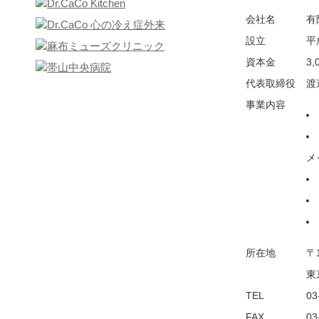
会社名
有
設立
平
資本金
3,
代表取締役
渡
事業内容
メ
所在地
〒1
東
TEL
03
FAX
03